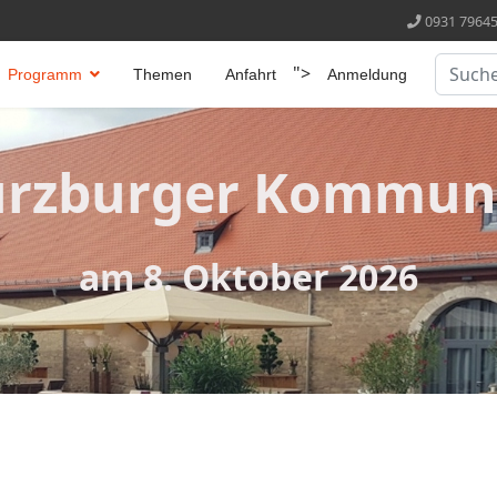
0931 79645
Suchen
">
Programm
Themen
Anfahrt
Anmeldung
Type 2 
ürzburger Kommun
am 8. Oktober 2026