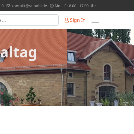
-0
kontakt@ra-bohl.de
Mo. - Fr. 8.00 - 17.00 Uhr
Sign In
or more characters for results.
altag