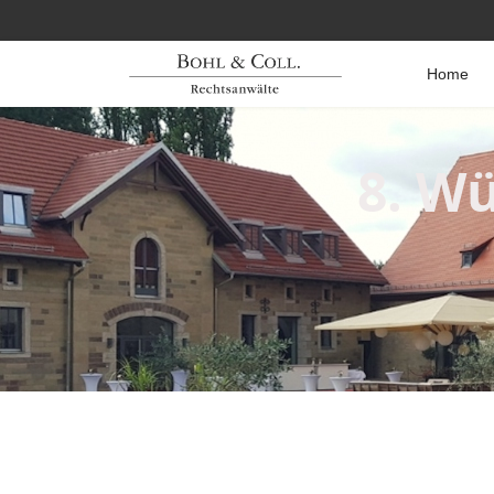
Home
8. W